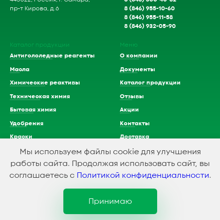
8 (846) 955-10-60
пр-т Кирова, д.6
8 (846) 955-11-58
8 (846) 932-05-90
Каталог продукции
Меню
Антигололедные реагенты
О компании
Масла
Документы
Химические реактивы
Каталог продукции
Техническая химия
Отзывы
Бытовая химия
Акции
Удобрения
Контакты
Краски
Доставка
Растворители
Мы используем файлы cookie для улучшения
работы сайта. Продолжая использовать сайт, вы
Кислоты
соглашаетесь с
Политикой конфиденциальности
.
Принимаю
1994-2023 © ООО Химэкспресс
Политика конфидициальности