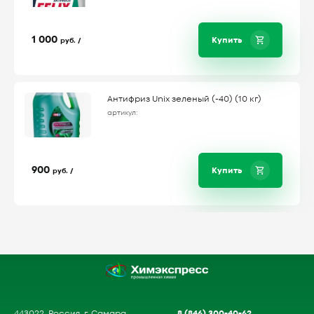
1 000
Купить
руб. /
Антифриз Unix зеленый (-40) (10 кг)
артикул:
900
Купить
руб. /
8 (846) 300-40-62
443022, Россия, г. Самара,