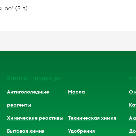
ое" (5 л)
Каталог продукции
М
Антигололедные
Масла
О 
реагенты
Ка
Химические реактивы
Техническая химия
Ак
Бытовая химия
Удобрения
До