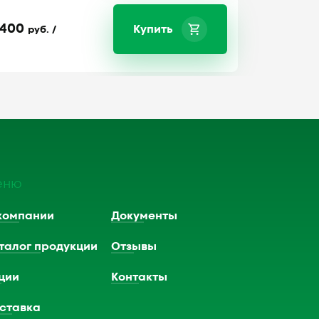
400
Купить
руб. /
еню
компании
Документы
талог продукции
Отзывы
ции
Контакты
ставка