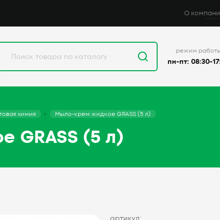
О компани
режим работ
пн-пт: 08:30-17
товая химия
Мыло-крем жидкое GRASS (5 л)
е GRASS (5 л)
артикул: