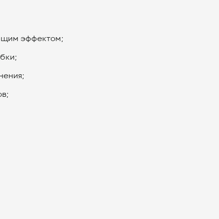
ющим эффектом;
бки;
нения;
в;