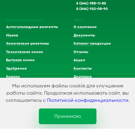
8 (846) 955-11-58
8 (846) 932-05-90
Каталог продукции
Меню
Антигололедные реагенты
О компании
Масла
Документы
Химические реактивы
Каталог продукции
Техническая химия
Отзывы
Бытовая химия
Акции
Удобрения
Контакты
Краски
Доставка
Растворители
Мы используем файлы cookie для улучшения
работы сайта. Продолжая использовать сайт, вы
Кислоты
соглашаетесь с
Политикой конфиденциальности
.
Принимаю
1994-2023 © ООО Химэкспресс
Политика конфидициальности
Создание и продвижение сайта
SMEDIAGROUP