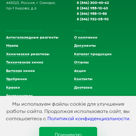
8 (846) 300-40-62
443022, Россия, г. Самара,
8 (846) 955-10-60
пр-т Кирова, д.6
8 (846) 955-11-58
8 (846) 932-05-90
Каталог продукции
Меню
Антигололедные реагенты
О компании
Масла
Документы
Химические реактивы
Каталог продукции
Техническая химия
Отзывы
Бытовая химия
Акции
Удобрения
Контакты
Краски
Доставка
Растворители
Мы используем файлы cookie для улучшения
Кислоты
работы сайта. Продолжая использовать сайт, вы
соглашаетесь с
Политикой конфиденциальности
.
1994-2023 © ООО Химэкспресс
Принимаю
Политика конфидициальности