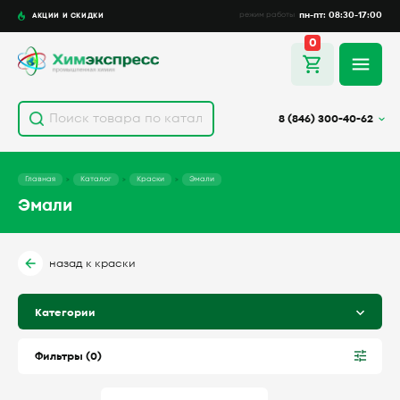
пн-пт: 08:30-17:00
АКЦИИ И СКИДКИ
режим работы
0
Фильтры
8 (846) 300-40-62
цена, руб.
Главная
Каталог
Краски
Эмали
Эмали
от
до
назад к краски
Категории
Применить фильтр
Фильтры (
0
)
Очистить фильтр