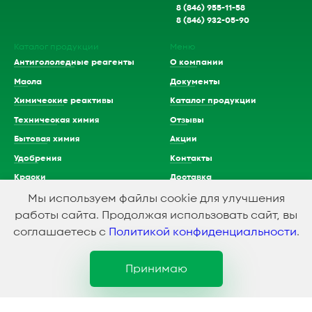
8 (846) 955-11-58
8 (846) 932-05-90
Каталог продукции
Меню
Антигололедные реагенты
О компании
Масла
Документы
Химические реактивы
Каталог продукции
Техническая химия
Отзывы
Бытовая химия
Акции
Удобрения
Контакты
Краски
Доставка
Растворители
Мы используем файлы cookie для улучшения
работы сайта. Продолжая использовать сайт, вы
Кислоты
соглашаетесь с
Политикой конфиденциальности
.
Принимаю
1994-2023 © ООО Химэкспресс
Политика конфидициальности
Создание и продвижение сайта
SMEDIAGROUP