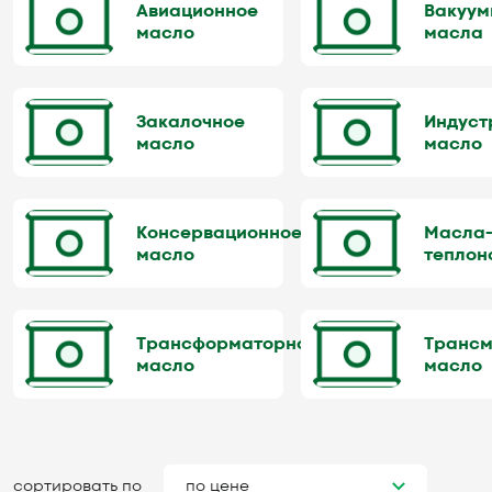
Авиационное
Вакуум
масло
масла
Закалочное
Индуст
масло
масло
Консервационное
Масла
масло
теплон
Трансформаторное
Трансм
масло
масло
сортировать по
по цене