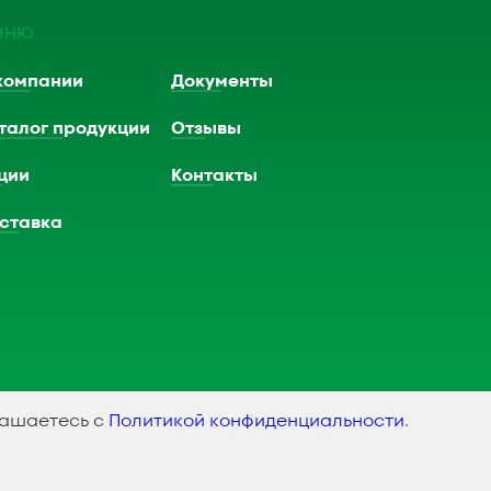
еню
компании
Документы
талог продукции
Отзывы
ции
Контакты
ставка
лашаетесь с
Политикой конфиденциальности
.
оздание и продвижение сайта
SMEDIAGROUP