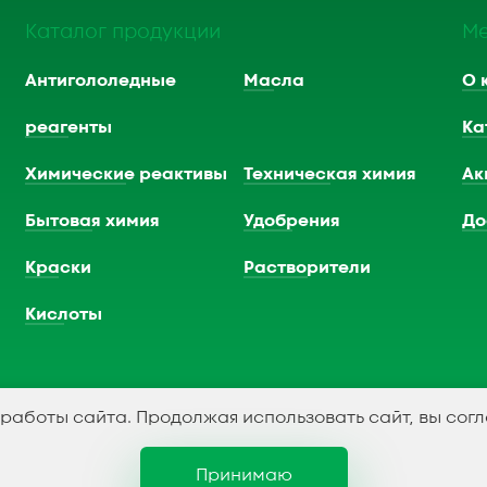
Каталог продукции
М
Антигололедные
Масла
О 
реагенты
Ка
Химические реактивы
Техническая химия
Ак
Бытовая химия
Удобрения
До
Краски
Растворители
Кислоты
 работы сайта. Продолжая использовать сайт, вы сог
Принимаю
Политика конфидициальности
С