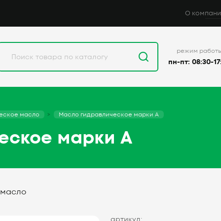
О компани
режим работ
пн-пт: 08:30-17
еское масло
Масло гидравлическое марки А
еское марки А
 масло
артикул: