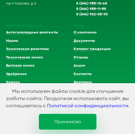
8 (846) 955-10-60
пр-т Кирова, д.6
8 (846) 955-11-58
8 (846) 932-05-90
Каталог продукции
Меню
Антигололедные реагенты
О компании
Масла
Документы
Химические реактивы
Каталог продукции
Техническая химия
Отзывы
Бытовая химия
Акции
Удобрения
Контакты
Краски
Доставка
Растворители
Мы используем файлы cookie для улучшения
работы сайта. Продолжая использовать сайт, вы
Кислоты
соглашаетесь с
Политикой конфиденциальности
.
Принимаю
1994-2023 © ООО Химэкспресс
Политика конфидициальности
Создание и продвижение сайта
SMEDIAGROUP