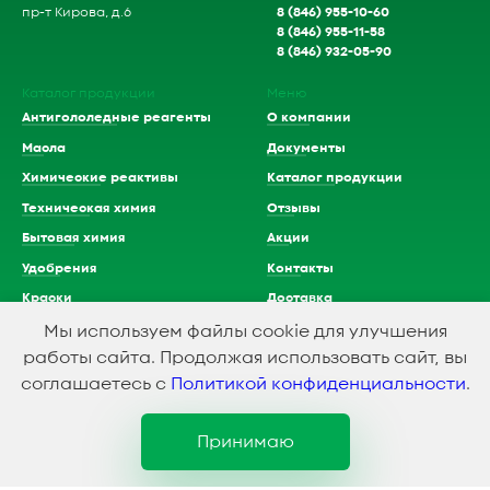
8 (846) 955-10-60
пр-т Кирова, д.6
8 (846) 955-11-58
8 (846) 932-05-90
Каталог продукции
Меню
Антигололедные реагенты
О компании
Масла
Документы
Химические реактивы
Каталог продукции
Техническая химия
Отзывы
Бытовая химия
Акции
Удобрения
Контакты
Краски
Доставка
Растворители
Мы используем файлы cookie для улучшения
работы сайта. Продолжая использовать сайт, вы
Кислоты
соглашаетесь с
Политикой конфиденциальности
.
Принимаю
1994-2023 © ООО Химэкспресс
Политика конфидициальности
Создание и продвижение сайта
SMEDIAGROUP