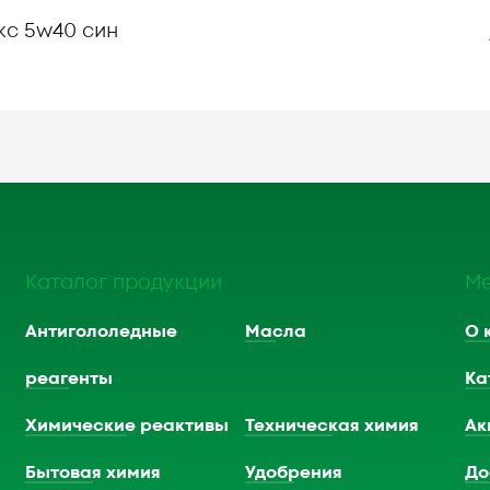
с 5w40 син
Каталог продукции
М
Антигололедные
Масла
О 
реагенты
Ка
Химические реактивы
Техническая химия
Ак
Бытовая химия
Удобрения
До