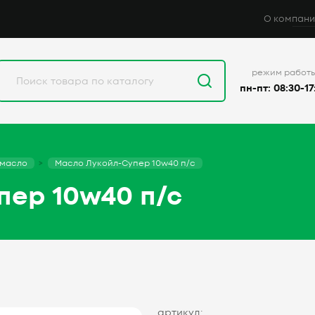
О компани
режим работ
пн-пт: 08:30-17
 масло
Масло Лукойл-Супер 10w40 п/с
пер 10w40 п/с
артикул: