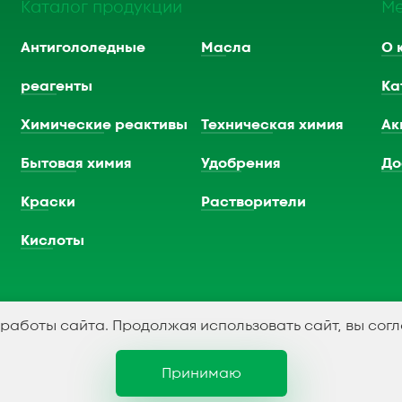
Каталог продукции
М
Антигололедные
Масла
О 
реагенты
Ка
Химические реактивы
Техническая химия
Ак
Бытовая химия
Удобрения
До
Краски
Растворители
Кислоты
 работы сайта. Продолжая использовать сайт, вы сог
Принимаю
Политика конфидициальности
С