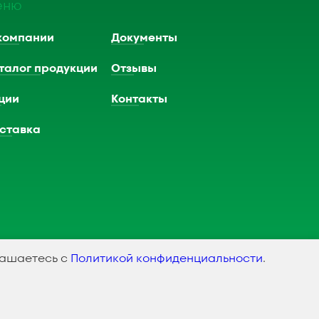
еню
компании
Документы
талог продукции
Отзывы
ции
Контакты
ставка
лашаетесь с
Политикой конфиденциальности
.
оздание и продвижение сайта
SMEDIAGROUP