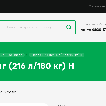
О компани
режим работ
пн-пт: 08:30-17
сионное масло
Масло ТЭП-15М ниг (216 л/180 кг) Н
 (216 л/180 кг) Н
ое масло
артикул: