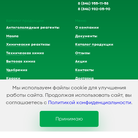
8 (846) 955-11-58
8 (846) 932-05-90
Каталог продукции
Меню
Антигололедные реагенты
О компании
Масла
Документы
Химические реактивы
Каталог продукции
Техническая химия
Отзывы
Бытовая химия
Акции
Удобрения
Контакты
Краски
Доставка
Растворители
Мы используем файлы cookie для улучшения
работы сайта. Продолжая использовать сайт, вы
Кислоты
соглашаетесь с
Политикой конфиденциальности
.
Принимаю
1994-2023 © ООО Химэкспресс
Политика конфидициальности
Создание и продвижение сайта
SMEDIAGROUP