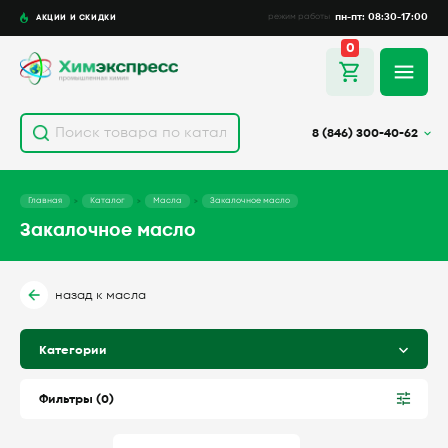
пн-пт: 08:30-17:00
АКЦИИ И СКИДКИ
режим работы
0
Фильтры
8 (846) 300-40-62
цена, руб.
Главная
Каталог
Масла
Закалочное масло
Закалочное масло
от
до
назад к масла
Категории
Применить фильтр
Фильтры (
0
)
Очистить фильтр