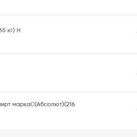
65 кг) Н
ирт маркаС(Абсолют)(216