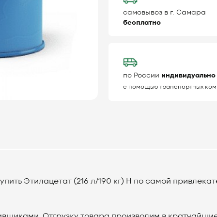
самовывоз в г. Самара
бесплатно
по России
индивидуально
с помощью транспортных ком
ить Этилацетат (216 л/190 кг) Н по самой привлекат
вщиками. Отгрузку товара производим в кратчайшиес