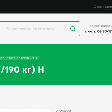
О компани
режим работ
пн-пт: 08:30-17
лацетат (216 л/190 кг) Н
/190 кг) Н
артикул: