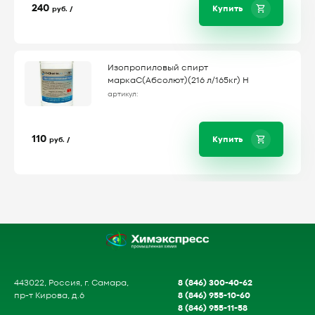
240
Купить
руб. /
Изопропиловый спирт
маркаС(Абсолют)(216 л/165кг) Н
артикул:
110
Купить
руб. /
8 (846) 300-40-62
443022, Россия, г. Самара,
8 (846) 955-10-60
пр-т Кирова, д.6
8 (846) 955-11-58