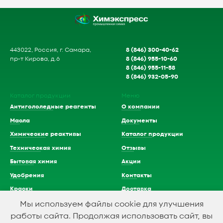
8 (846) 300-40-62
443022, Россия, г. Самара,
8 (846) 955-10-60
пр-т Кирова, д.6
8 (846) 955-11-58
8 (846) 932-05-90
Каталог продукции
Меню
Антигололедные реагенты
О компании
Масла
Документы
Химические реактивы
Каталог продукции
Техническая химия
Отзывы
Бытовая химия
Акции
Удобрения
Контакты
Краски
Доставка
Растворители
Мы используем файлы cookie для улучшения
работы сайта. Продолжая использовать сайт, вы
Кислоты