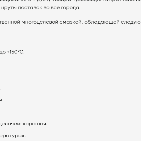
шруты поставок во все города.
ественной многоцелевой смазкой, обладающей след
о +150°C.
.
.
я.
щелочей: хорошая.
пературах.