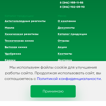
8 (846) 955-11-58
8 (846) 932-05-90
Каталог продукции
Меню
Антигололедные реагенты
О компании
Масла
Документы
Химические реактивы
Каталог продукции
Техническая химия
Отзывы
Бытовая химия
Акции
Удобрения
Контакты
Краски
Доставка
Растворители
Мы используем файлы cookie для улучшения
работы сайта. Продолжая использовать сайт, вы
Кислоты
соглашаетесь с
Политикой конфиденциальности
.
Принимаю
1994-2023 © ООО Химэкспресс
Политика конфидициальности
Создание и продвижение сайта
SMEDIAGROUP