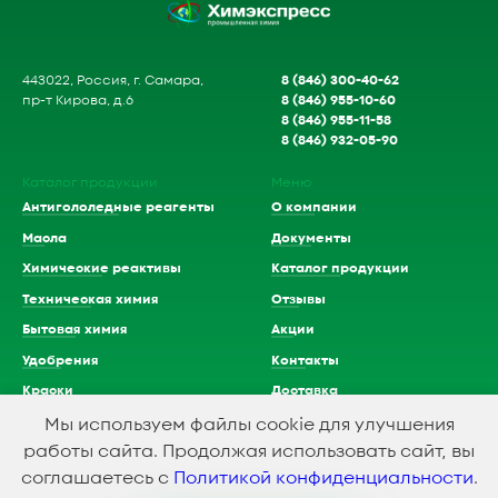
8 (846) 300-40-62
443022, Россия, г. Самара,
8 (846) 955-10-60
пр-т Кирова, д.6
8 (846) 955-11-58
8 (846) 932-05-90
Каталог продукции
Меню
Антигололедные реагенты
О компании
Масла
Документы
Химические реактивы
Каталог продукции
Техническая химия
Отзывы
Бытовая химия
Акции
Удобрения
Контакты
Краски
Доставка
Растворители
Мы используем файлы cookie для улучшения
работы сайта. Продолжая использовать сайт, вы
Кислоты
соглашаетесь с
Политикой конфиденциальности
.