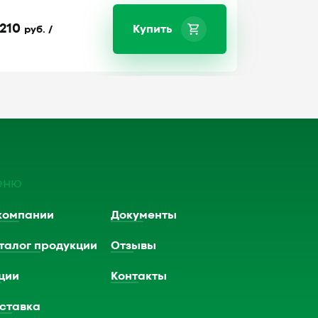
210
Купить
руб. /
еню
компании
Документы
талог продукции
Отзывы
ции
Контакты
ставка