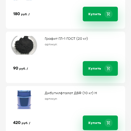
180
Купить
руб. /
Графит ГЛ-1 ГОСТ (20 кг)
артикул:
90
Купить
руб. /
Дибутилфталат ДБФ (10 кг) Н
артикул:
420
Купить
руб. /