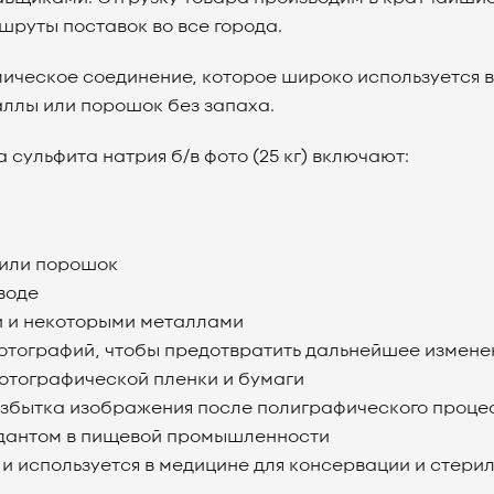
шруты поставок во все города.
химическое соединение, которое широко используется 
ллы или порошок без запаха.
 сульфита натрия б/в фото (25 кг) включают:
 или порошок
воде
ми и некоторыми металлами
фотографий, чтобы предотвратить дальнейшее измен
фотографической пленки и бумаги
я избытка изображения после полиграфического проце
сидантом в пищевой промышленности
и используется в медицине для консервации и стери