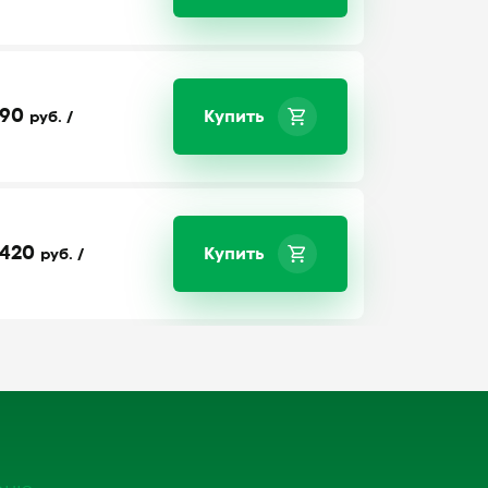
90
Купить
руб. /
420
Купить
руб. /