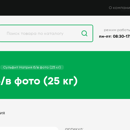
О компани
режим работ
пн-пт: 08:30-17
Сульфит Натрия б/в фото (25 кг)
в фото (25 кг)
ия
артикул: