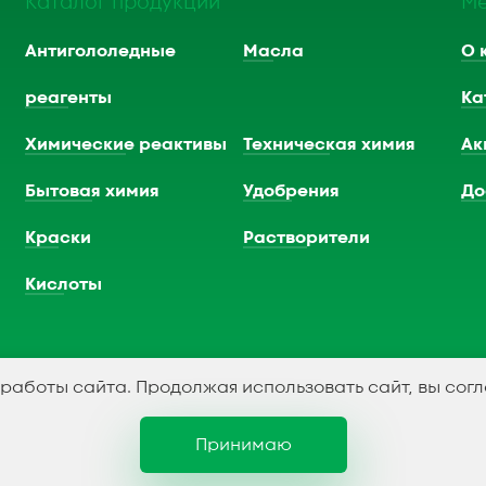
Каталог продукции
М
Антигололедные
Масла
О 
реагенты
Ка
Химические реактивы
Техническая химия
Ак
Бытовая химия
Удобрения
До
Краски
Растворители
Кислоты
 работы сайта. Продолжая использовать сайт, вы сог
Принимаю
Политика конфидициальности
С