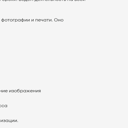
в фотографии и печати. Оно
ение изображения
сса
лизации.