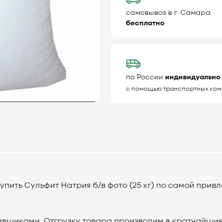
самовывоз в г. Самара
бесплатно
по России
индивидуально
с помощью транспортных ком
ить Сульфит Натрия б/в фото (25 кг) по самой привл
вщиками. Отгрузку товара производим в кратчайшие 