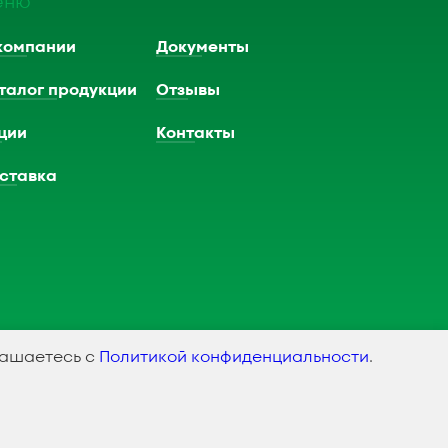
еню
компании
Документы
талог продукции
Отзывы
ции
Контакты
ставка
лашаетесь с
Политикой конфиденциальности
.
оздание и продвижение сайта
SMEDIAGROUP