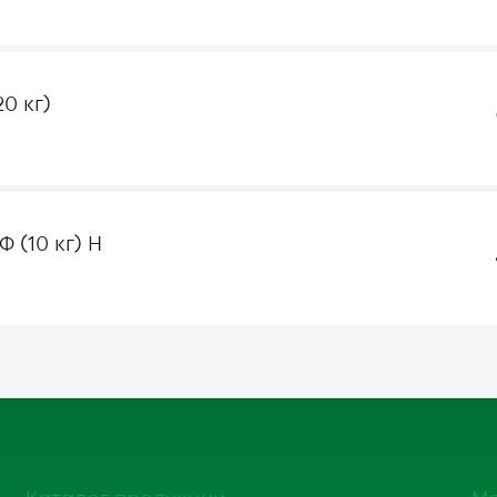
20 кг)
 (10 кг) Н