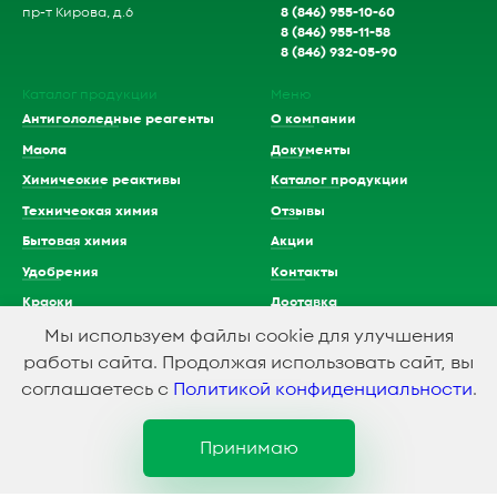
8 (846) 955-10-60
пр-т Кирова, д.6
8 (846) 955-11-58
8 (846) 932-05-90
Каталог продукции
Меню
Антигололедные реагенты
О компании
Масла
Документы
Химические реактивы
Каталог продукции
Техническая химия
Отзывы
Бытовая химия
Акции
Удобрения
Контакты
Краски
Доставка
Растворители
Мы используем файлы cookie для улучшения
работы сайта. Продолжая использовать сайт, вы
Кислоты
соглашаетесь с
Политикой конфиденциальности
.
Принимаю
1994-2023 © ООО Химэкспресс
Политика конфидициальности
Создание и продвижение сайта
SMEDIAGROUP