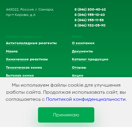
8 (846) 300-40-62
443022, Россия, г. Самара,
8 (846) 955-10-60
пр-т Кирова, д.6
8 (846) 955-11-58
8 (846) 932-05-90
Каталог продукции
Меню
Антигололедные реагенты
О компании
Масла
Документы
Химические реактивы
Каталог продукции
Техническая химия
Отзывы
Бытовая химия
Акции
Удобрения
Контакты
Мы используем файлы cookie для улучшения
Краски
работы сайта. Продолжая использовать сайт, вы
Доставка
соглашаетесь с
Политикой конфиденциальности
.
Растворители
Кислоты
Принимаю
1994-2023 © ООО Химэкспресс